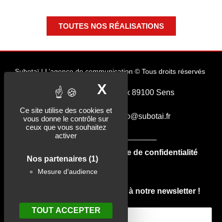
TOUTES NOS RÉALISATIONS
Subotaï | L’agence de communication © Tous droits réservés
X
MASQUER LE B
27, rue du Général Allix 89100 Sens
–
Ce site utilise des cookies et
03 86 65 32 83 – hello@subotai.fr
vous donne le contrôle sur
ceux que vous souhaitez
activer
Mentions légales
Politique de confidentialité
Nos partenaires
(1)
Cookies
Mesure d'audience
N'oubliez pas de vous abonner à notre newsletter !
Email Address*
TOUT ACCEPTER