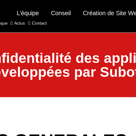
L’équipe
Conseil
Création de Site W
ique
Actus
Contact
fidentialité des app
veloppées par Subo