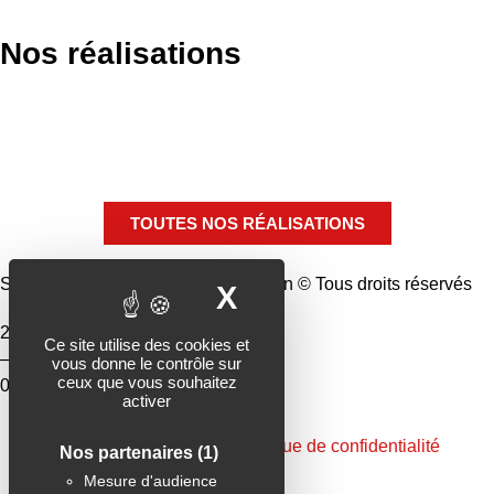
Nos réalisations
TOUTES NOS RÉALISATIONS
Subotaï | L’agence de communication © Tous droits réservés
X
MASQUER LE B
27, rue du Général Allix 89100 Sens
Ce site utilise des cookies et
–
vous donne le contrôle sur
ceux que vous souhaitez
03 86 65 32 83 – hello@subotai.fr
activer
Mentions légales
Politique de confidentialité
Nos partenaires
(1)
Mesure d'audience