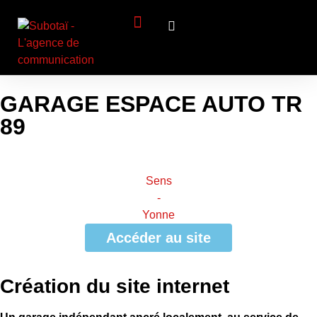
Panneau de gestion des cookies
Création de Site Web
Identité visuelle
Visibilité (SEO)
GARAGE ESPACE AUTO TR
89
Sens
-
Yonne
Accéder au site
Création du site internet