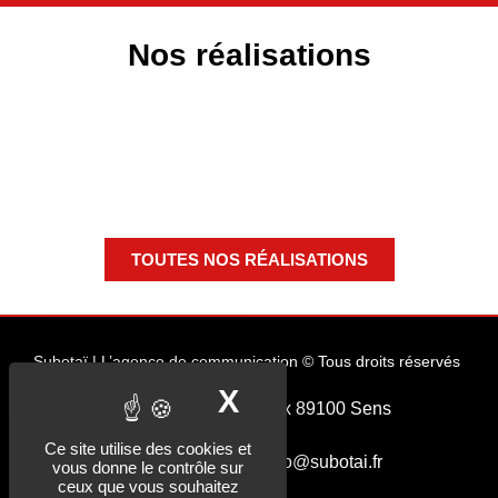
Nos réalisations
TOUTES NOS RÉALISATIONS
Subotaï | L’agence de communication © Tous droits réservés
X
MASQUER LE B
27, rue du Général Allix 89100 Sens
–
Ce site utilise des cookies et
03 86 65 32 83 – hello@subotai.fr
vous donne le contrôle sur
ceux que vous souhaitez