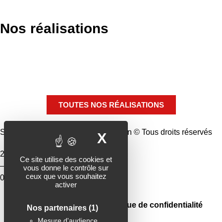
Nos réalisations
TOUTES NOS RÉALISATIONS
Subotaï | L’agence de communication © Tous droits réservés
X
MASQUER LE B
27, rue du Général Allix 89100 Sens
Ce site utilise des cookies et
–
vous donne le contrôle sur
ceux que vous souhaitez
03 86 65 32 83 – hello@subotai.fr
activer
Mentions légales
Politique de confidentialité
Nos partenaires
(1)
Mesure d'audience