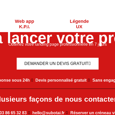
Web app
Légende
K.P.I.
UX
à lancer votre pr
Obtenez votre landing page professionnelle en 7 jours
DEMANDER UN DEVIS GRATUIT
onse sous 24h
Devis personnalisé gratuit
Sans enga
lusieurs façons de nous contacter
03 86 65 32 83
hello@subotai.fr
Réserver un créneau v