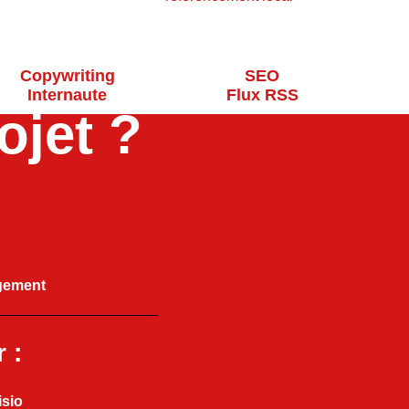
Copywriting
SEO
Internaute
Flux RSS
ojet ?
gement
 :
isio